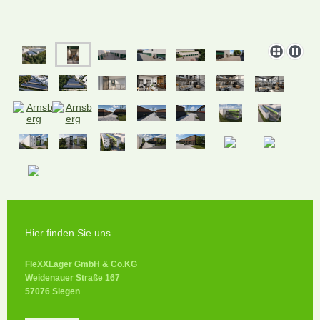
Hier finden Sie uns
FleXXLager GmbH & Co.KG
Weidenauer Straße 167
57076 Siegen